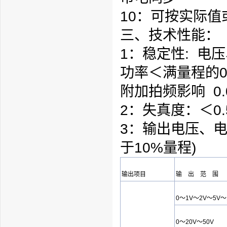
10：可按实际
三、技术性能：
1：稳定性: 电
功率＜满
量程
的0
附加拍频影响 0.
2：失真度：＜0.
3：输出电压、电
于10%
量程
)
输出项目
输 出 范 围
0～1V～2V～5V～
0～20V～50V