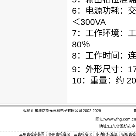
6：电源功耗：交流
＜300VA
7：工作环境：工
80％
8：工作时间：
9：外形尺寸：179
10：重量：约 20
版权:山东潍坊华光高科电子有限公司 2002-2029
鲁
网址:
www.wfhg.com.cn
地址:山东省潍坊市奎文
三用表检定装置
┆
多用表校准仪
┆
三表校准仪
┆
多功能标准源
┆
钳形表检