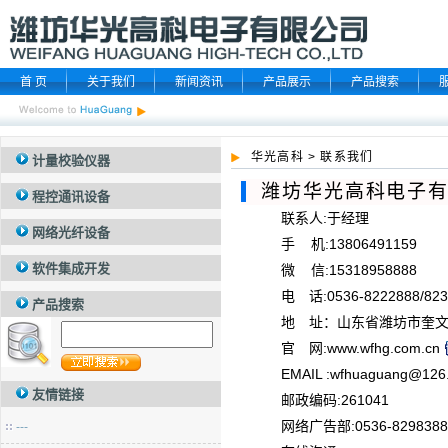
首 页
关于我们
新闻资讯
产品展示
产品搜索
华光高科
>
联系我们
计量校验仪器
潍坊
华光高科
电子
程控通讯设备
联系人:于经理
网络光纤设备
手 机:13806491159
软件集成开发
微 信:15318958888
电 话:0536-8222888/823
产品搜索
地 址：山东省潍坊市奎
官 网:
www.wfhg.com.cn
EMAIL :wfhuaguang@126
友情链接
邮政编码:261041
网络广告部:0536-8298388
---