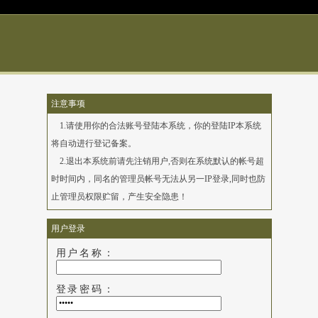
注意事项
1.请使用你的合法账号登陆本系统，你的登陆IP本系统
将自动进行登记备案。
2.退出本系统前请先注销用户,否则在系统默认的帐号超
时时间内，同名的管理员帐号无法从另一IP登录,同时也防
止管理员权限贮留，产生安全隐患！
用户登录
用户名称：
登录密码：